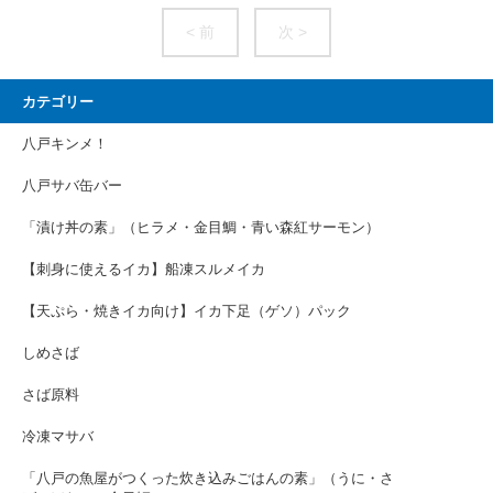
< 前
次 >
カテゴリー
八戸キンメ！
八戸サバ缶バー
「漬け丼の素」（ヒラメ・金目鯛・青い森紅サーモン）
【刺身に使えるイカ】船凍スルメイカ
【天ぷら・焼きイカ向け】イカ下足（ゲソ）パック
しめさば
さば原料
冷凍マサバ
「八戸の魚屋がつくった炊き込みごはんの素」（うに・さ