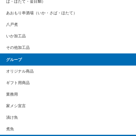
ば・ほたて・金目鯛）
あおもり串酒場（いか・さば・ほたて）
八戸煮
いか加工品
その他加工品
グループ
オリジナル商品
ギフト用商品
業務用
家メシ宣言
漬け魚
煮魚