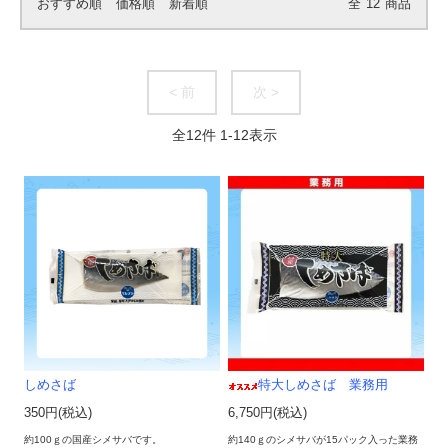
おすすめ順
価格順
新着順
全
12
商品
< 前
次 >
全
12
件
1
-
12
表示
しめさば
特大しめさば 業務用
350円(税込)
6,750円(税込)
約100ｇの国産シメサバです。
約140ｇのシメサバが15パック入った業務