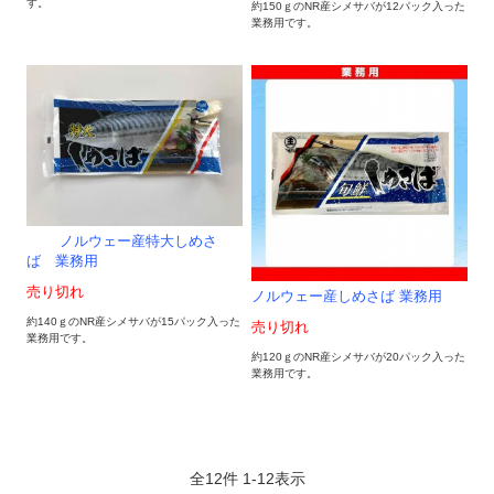
す。
約150ｇのNR産シメサバが12パック入った
業務用です。
ノルウェー産特大しめさ
ば 業務用
売り切れ
ノルウェー産しめさば 業務用
約140ｇのNR産シメサバが15パック入った
売り切れ
業務用です。
約120ｇのNR産シメサバが20パック入った
業務用です。
全
12
件
1
-
12
表示