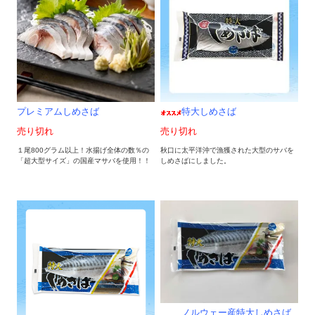
プレミアムしめさば
特大しめさば
売り切れ
売り切れ
１尾800グラム以上！水揚げ全体の数％の
秋口に太平洋沖で漁獲された大型のサバを
「超大型サイズ」の国産マサバを使用！！
しめさばにしました。
ノルウェー産特大しめさば