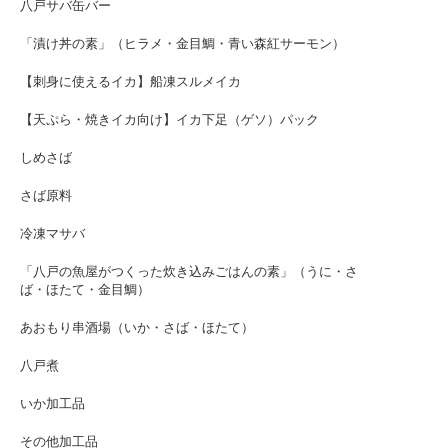
八戸サバ缶バー
「漬け丼の素」（ヒラメ・金目鯛・青い森紅サーモン）
【刺身に使えるイカ】船凍スルメイカ
【天ぷら・焼きイカ向け】イカ下足（ゲソ）パック
しめさば
さば原料
冷凍マサバ
「八戸の魚屋がつくった炊き込みごはんの素」（うに・さ
ば・ほたて・金目鯛）
あおもり串酒場（いか・さば・ほたて）
八戸煮
いか加工品
その他加工品