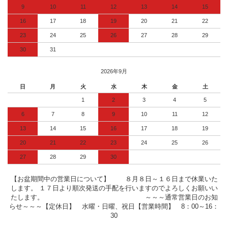
9
10
11
12
13
14
15
16
17
18
19
20
21
22
23
24
25
26
27
28
29
30
31
2026年9月
日
月
火
水
木
金
土
1
2
3
4
5
6
7
8
9
10
11
12
13
14
15
16
17
18
19
20
21
22
23
24
25
26
27
28
29
30
【お盆期間中の営業日について】 ８月８日～１６日まで休業いた
します。 １７日より順次発送の手配を行いますのでよろしくお願いい
たします。 ～～～通常営業日のお知
らせ～～～【定休日】 水曜・日曜、祝日【営業時間】 8：00～16：
30