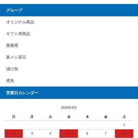
グループ
オリジナル商品
ギフト用商品
業務用
家メシ宣言
漬け魚
煮魚
営業日カレンダー
2026年8月
日
月
火
水
木
金
土
1
2
3
4
5
6
7
8