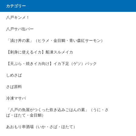
カテゴリー
八戸キンメ！
八戸サバ缶バー
「漬け丼の素」（ヒラメ・金目鯛・青い森紅サーモン）
【刺身に使えるイカ】船凍スルメイカ
【天ぷら・焼きイカ向け】イカ下足（ゲソ）パック
しめさば
さば原料
冷凍マサバ
「八戸の魚屋がつくった炊き込みごはんの素」（うに・さ
ば・ほたて・金目鯛）
あおもり串酒場（いか・さば・ほたて）