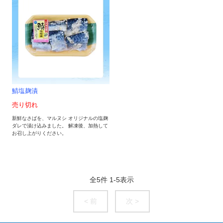
鯖塩麹漬
売り切れ
新鮮なさばを、マルヌシ オリジナルの塩麹
ダレで漬け込みました。 解凍後、加熱して
お召し上がりください。
全
5
件
1
-
5
表示
< 前
次 >