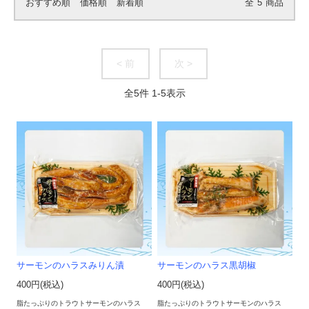
おすすめ順
価格順
新着順
全
5
商品
< 前
次 >
全
5
件
1
-
5
表示
サーモンのハラスみりん漬
サーモンのハラス黒胡椒
400円(税込)
400円(税込)
脂たっぷりのトラウトサーモンのハラス
脂たっぷりのトラウトサーモンのハラス