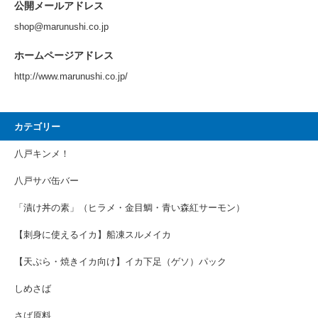
公開メールアドレス
shop@marunushi.co.jp
ホームページアドレス
http://www.marunushi.co.jp/
カテゴリー
八戸キンメ！
八戸サバ缶バー
「漬け丼の素」（ヒラメ・金目鯛・青い森紅サーモン）
【刺身に使えるイカ】船凍スルメイカ
【天ぷら・焼きイカ向け】イカ下足（ゲソ）パック
しめさば
さば原料