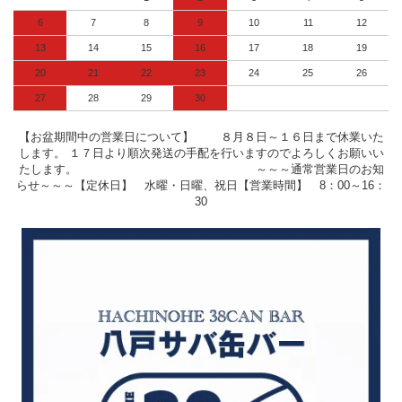
6
7
8
9
10
11
12
13
14
15
16
17
18
19
20
21
22
23
24
25
26
27
28
29
30
【お盆期間中の営業日について】 ８月８日～１６日まで休業いた
します。 １７日より順次発送の手配を行いますのでよろしくお願いい
たします。 ～～～通常営業日のお知
らせ～～～【定休日】 水曜・日曜、祝日【営業時間】 8：00～16：
30