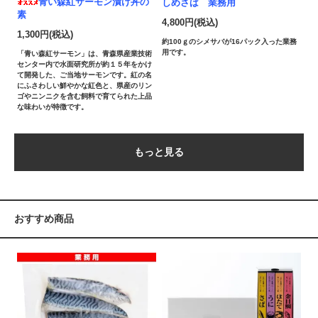
青い森紅サーモン漬け丼の
しめさば 業務用
素
4,800円(税込)
1,300円(税込)
約100ｇのシメサバが16パック入った業務
用です。
「青い森紅サーモン」は、青森県産業技術
センター内で水面研究所が約１５年をかけ
て開発した、ご当地サーモンです。紅の名
にふさわしい鮮やかな紅色と、県産のリン
ゴやニンニクを含む飼料で育てられた上品
な味わいが特徴です。
もっと見る
おすすめ商品