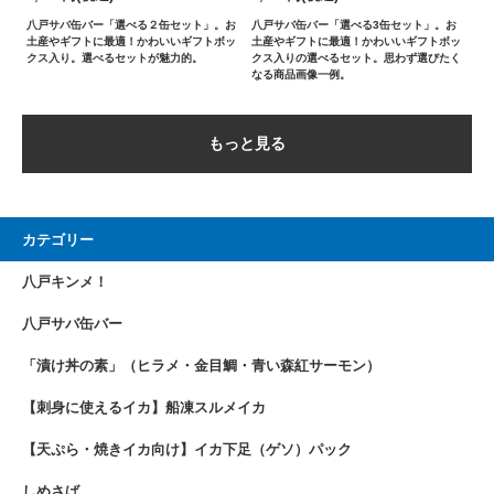
八戸サバ缶バー「選べる２缶セット」。お
八戸サバ缶バー「選べる3缶セット」。お
土産やギフトに最適！かわいいギフトボッ
土産やギフトに最適！かわいいギフトボッ
クス入り。選べるセットが魅力的。
クス入りの選べるセット。思わず選びたく
なる商品画像一例。
もっと見る
カテゴリー
八戸キンメ！
八戸サバ缶バー
「漬け丼の素」（ヒラメ・金目鯛・青い森紅サーモン）
【刺身に使えるイカ】船凍スルメイカ
【天ぷら・焼きイカ向け】イカ下足（ゲソ）パック
しめさば