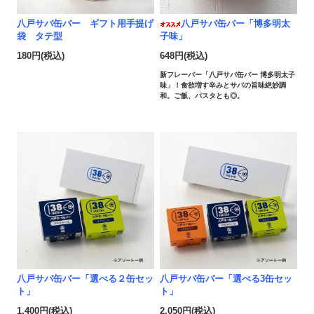
八戸サバ缶バー ギフト用手提げ
八戸サバ缶バー「博多明太
袋 タテ型
子味」
180円(税込)
648円(税込)
新フレーバー「八戸サバ缶バー 博多明太子
味」！食欲増す辛みとサバの旨味絶妙調
和。ご飯、パスタとも◎。
八戸サバ缶バー「選べる２缶セッ
八戸サバ缶バー「選べる3缶セッ
ト」
ト」
1,400円(税込)
2,050円(税込)