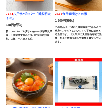
八戸サバ缶バー「博多明太
金目鯛漬け丼の素
子味」
1,300円(税込)
648円(税込)
この商品は、”隠れた地域資源”である八戸
港産キンメダイのおいしさを手軽に味わえ
新フレーバー「八戸サバ缶バー 博多明太子
る逸品です。 北太平洋の天皇海山海域で漁
味」！食欲増す辛みとサバの旨味絶妙調
獲、船上で急速冷凍して鮮度を維持してい
和。ご飯、パスタとも◎。
ます。