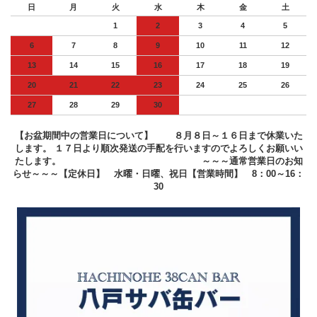
日
月
火
水
木
金
土
1
2
3
4
5
6
7
8
9
10
11
12
13
14
15
16
17
18
19
20
21
22
23
24
25
26
27
28
29
30
【お盆期間中の営業日について】 ８月８日～１６日まで休業いた
します。 １７日より順次発送の手配を行いますのでよろしくお願いい
たします。 ～～～通常営業日のお知
らせ～～～【定休日】 水曜・日曜、祝日【営業時間】 8：00～16：
30