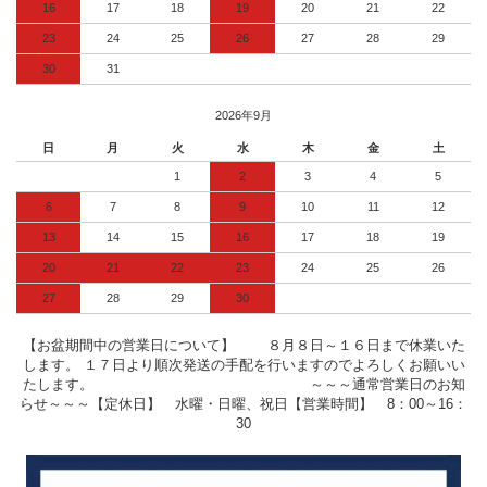
16
17
18
19
20
21
22
23
24
25
26
27
28
29
30
31
2026年9月
日
月
火
水
木
金
土
1
2
3
4
5
6
7
8
9
10
11
12
13
14
15
16
17
18
19
20
21
22
23
24
25
26
27
28
29
30
【お盆期間中の営業日について】 ８月８日～１６日まで休業いた
します。 １７日より順次発送の手配を行いますのでよろしくお願いい
たします。 ～～～通常営業日のお知
らせ～～～【定休日】 水曜・日曜、祝日【営業時間】 8：00～16：
30