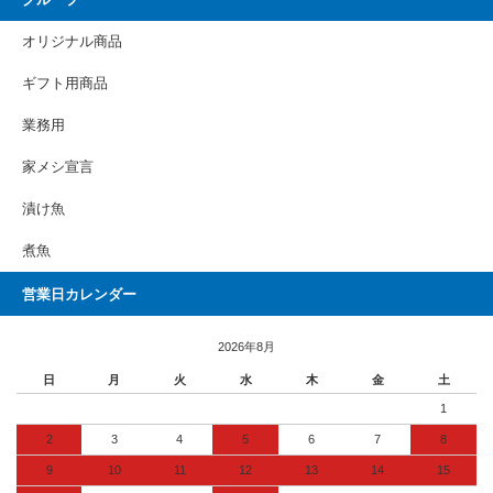
グループ
オリジナル商品
ギフト用商品
業務用
家メシ宣言
漬け魚
煮魚
営業日カレンダー
2026年8月
日
月
火
水
木
金
土
1
2
3
4
5
6
7
8
9
10
11
12
13
14
15