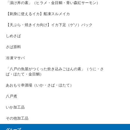
「漬け丼の素」（ヒラメ・金目鯛・青い森紅サーモン）
【刺身に使えるイカ】船凍スルメイカ
【天ぷら・焼きイカ向け】イカ下足（ゲソ）パック
しめさば
さば原料
冷凍マサバ
「八戸の魚屋がつくった炊き込みごはんの素」（うに・さ
ば・ほたて・金目鯛）
あおもり串酒場（いか・さば・ほたて）
八戸煮
いか加工品
その他加工品