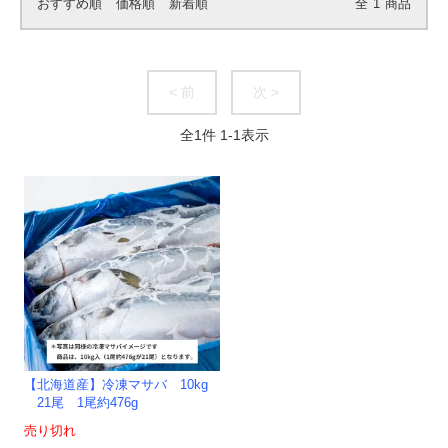
おすすめ順
価格順
新着順
全
1
商品
< 前
次 >
全
1
件
1
-
1
表示
【北海道産】冷凍マサバ 10kg
21尾 1尾約476g
売り切れ