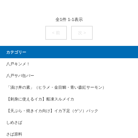
全
1
件
1
-
1
表示
< 前
次 >
カテゴリー
八戸キンメ！
八戸サバ缶バー
「漬け丼の素」（ヒラメ・金目鯛・青い森紅サーモン）
【刺身に使えるイカ】船凍スルメイカ
【天ぷら・焼きイカ向け】イカ下足（ゲソ）パック
しめさば
さば原料