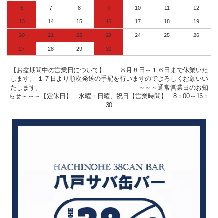
6
7
8
9
10
11
12
13
14
15
16
17
18
19
20
21
22
23
24
25
26
27
28
29
30
【お盆期間中の営業日について】 ８月８日～１６日まで休業いた
します。 １７日より順次発送の手配を行いますのでよろしくお願いい
たします。 ～～～通常営業日のお知
らせ～～～【定休日】 水曜・日曜、祝日【営業時間】 8：00～16：
30