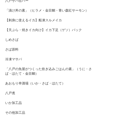
八戸サバ缶バー
「漬け丼の素」（ヒラメ・金目鯛・青い森紅サーモン）
【刺身に使えるイカ】船凍スルメイカ
【天ぷら・焼きイカ向け】イカ下足（ゲソ）パック
しめさば
さば原料
冷凍マサバ
「八戸の魚屋がつくった炊き込みごはんの素」（うに・さ
ば・ほたて・金目鯛）
あおもり串酒場（いか・さば・ほたて）
八戸煮
いか加工品
その他加工品