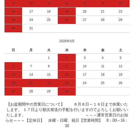
9
10
11
12
13
14
15
16
17
18
19
20
21
22
23
24
25
26
27
28
29
30
31
2026年9月
日
月
火
水
木
金
土
1
2
3
4
5
6
7
8
9
10
11
12
13
14
15
16
17
18
19
20
21
22
23
24
25
26
27
28
29
30
【お盆期間中の営業日について】 ８月８日～１６日まで休業いた
します。 １７日より順次発送の手配を行いますのでよろしくお願いい
たします。 ～～～通常営業日のお知
らせ～～～【定休日】 水曜・日曜、祝日【営業時間】 8：00～16：
30