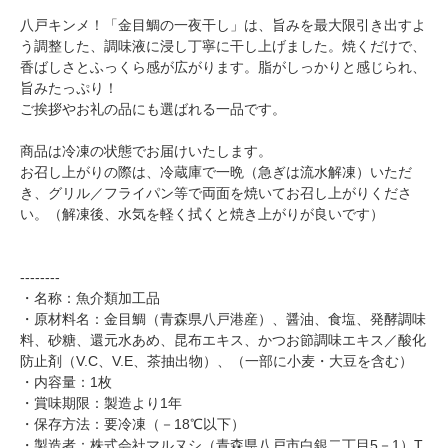
八戸キンメ！「金目鯛の一夜干し」は、旨みを最大限引き出すよ
う調整した、調味液に浸し丁寧に干し上げました。焼くだけで、
香ばしさとふっくら感が広がります。脂がしっかりと感じられ、
旨みたっぷり！
ご挨拶やお礼の品にも選ばれる一品です。
商品は冷凍の状態でお届けいたします。
お召し上がりの際は、冷蔵庫で一晩（急ぎは流水解凍）いただ
き、グリル／フライパン等で両面を焼いてお召し上がりくださ
い。（解凍後、水気を軽く拭くと焼き上がりが良いです）
--------
・名称：魚介類加工品
・原材料名：金目鯛（青森県八戸港産）、醤油、食塩、発酵調味
料、砂糖、還元水あめ、昆布エキス、かつお節調味エキス／酸化
防止剤（V.C、V.E、茶抽出物）、（一部に小麦・大豆を含む）
・内容量：1枚
・賞味期限：製造より1年
・保存方法：要冷凍（－18℃以下）
・製造者：株式会社マルヌシ（青森県八戸市白銀二丁目5－1）T