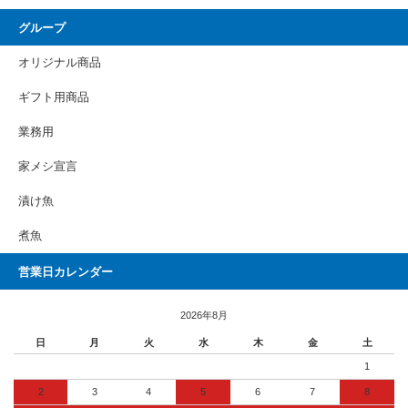
グループ
オリジナル商品
ギフト用商品
業務用
家メシ宣言
漬け魚
煮魚
営業日カレンダー
2026年8月
日
月
火
水
木
金
土
1
2
3
4
5
6
7
8