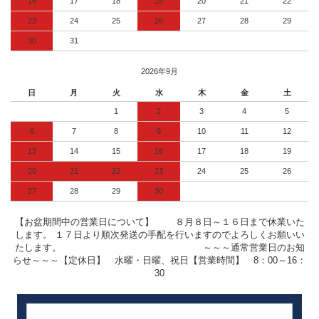
16
17
18
19
20
21
22
23
24
25
26
27
28
29
30
31
2026年9月
日
月
火
水
木
金
土
1
2
3
4
5
6
7
8
9
10
11
12
13
14
15
16
17
18
19
20
21
22
23
24
25
26
27
28
29
30
【お盆期間中の営業日について】 ８月８日～１６日まで休業いた
します。 １７日より順次発送の手配を行いますのでよろしくお願いい
たします。 ～～～通常営業日のお知
らせ～～～【定休日】 水曜・日曜、祝日【営業時間】 8：00～16：
30