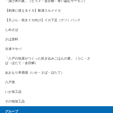
「漬け丼の素」（ヒラメ・金目鯛・青い森紅サーモン）
【刺身に使えるイカ】船凍スルメイカ
【天ぷら・焼きイカ向け】イカ下足（ゲソ）パック
しめさば
さば原料
冷凍マサバ
「八戸の魚屋がつくった炊き込みごはんの素」（うに・さ
ば・ほたて・金目鯛）
あおもり串酒場（いか・さば・ほたて）
八戸煮
いか加工品
その他加工品
グループ