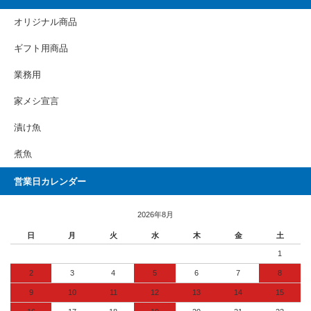
オリジナル商品
ギフト用商品
業務用
家メシ宣言
漬け魚
煮魚
営業日カレンダー
2026年8月
日
月
火
水
木
金
土
1
2
3
4
5
6
7
8
9
10
11
12
13
14
15