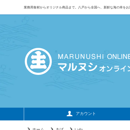
業務用食材からオリジナル商品まで。八戸から全国へ、新鮮な海の幸をお
アカウント
ホーム
さば
いか