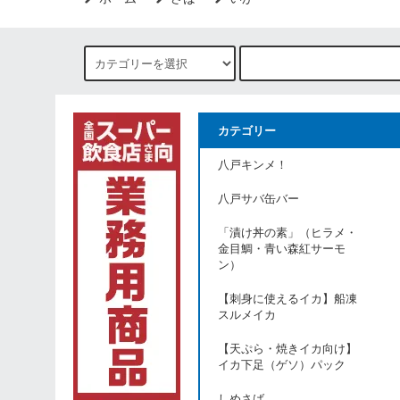
カテゴリー
八戸キンメ！
八戸サバ缶バー
「漬け丼の素」（ヒラメ・
金目鯛・青い森紅サーモ
ン）
【刺身に使えるイカ】船凍
スルメイカ
【天ぷら・焼きイカ向け】
イカ下足（ゲソ）パック
しめさば