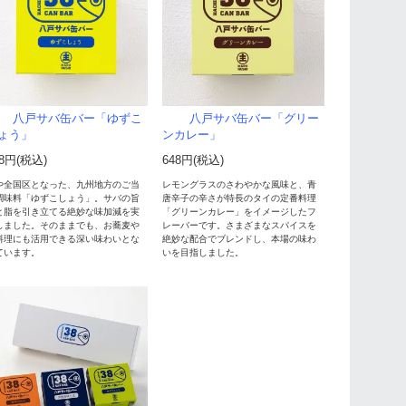
八戸サバ缶バー「ゆずこ
八戸サバ缶バー「グリー
ょう」
ンカレー」
48円(税込)
648円(税込)
や全国区となった、九州地方のご当
レモングラスのさわやかな風味と、青
調味料「ゆずこしょう」。サバの旨
唐辛子の辛さが特長のタイの定番料理
と脂を引き立てる絶妙な味加減を実
「グリーンカレー」をイメージしたフ
しました。そのままでも、お蕎麦や
レーバーです。さまざまなスパイスを
料理にも活用できる深い味わいとな
絶妙な配合でブレンドし、本場の味わ
ています。
いを目指しました。