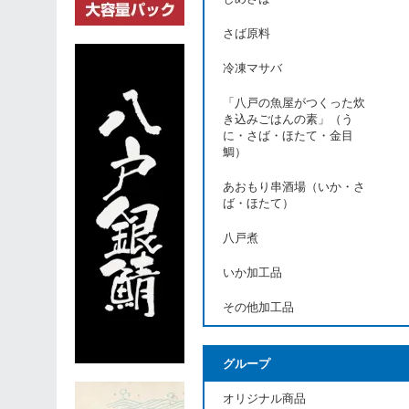
さば原料
冷凍マサバ
「八戸の魚屋がつくった炊
き込みごはんの素」（う
に・さば・ほたて・金目
鯛）
あおもり串酒場（いか・さ
ば・ほたて）
八戸煮
いか加工品
その他加工品
グループ
オリジナル商品