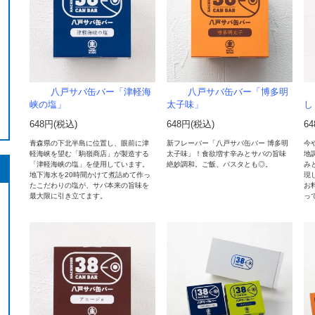
八戸サバ缶バー「津軽海
八戸サバ缶バー「博多明
峡の塩」
太子味」
し
648円(税込)
648円(税込)
6
青森県の下北半島に位置し、眼前に津
新フレーバー「八戸サバ缶バー 博多明
今
軽海峡を望む「駒嶺商店」が製造する
太子味」！食欲増す辛みとサバの旨味
地
「津軽海峡の塩」を使用しています。
絶妙調和。ご飯、パスタとも◎。
み
地下海水を20時間かけて煮詰めて作っ
現
たこだわりの塩が、サバ本来の旨味を
お
最大限に引き立てます。
っ