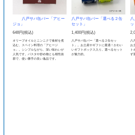
八戸サバ缶バー「アヒー
八戸サバ缶バー「選べる２缶
八
ジョ」
セット」
ッ
648円(税込)
1,400円(税込)
2,
オリーブオイルとニンニクで食材を煮
八戸サバ缶バー「選べる２缶セッ
八
込む、スペイン料理の「アヒージ
ト」。お土産やギフトに最適！かわい
お
ョ」。シンプルながら、深い味わいが
いギフトボックス入り。選べるセット
ト
人気です。パスタや炒め物とも相性抜
が魅力的。
ず
群で、使い勝手の良い逸品です。