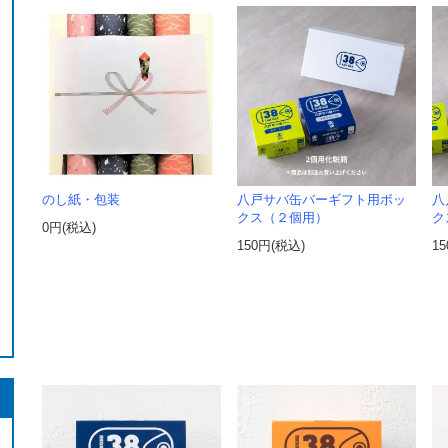
のし紙・包装
八戸サバ缶バーギフト用ボッ
八
クス（２個用）
ク
0円(税込)
150円(税込)
1