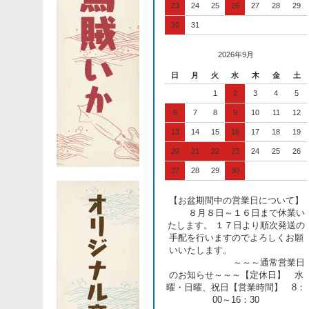
23
24
25
26
27
28
29
30
31
2026年9月
日
月
火
水
木
金
土
1
2
3
4
5
6
7
8
9
10
11
12
13
14
15
16
17
18
19
20
21
22
23
24
25
26
27
28
29
30
【お盆期間中の営業日について】
８月８日～１６日まで休業い
たします。 １７日より順次発送の
手配を行いますのでよろしくお願
いいたします。
～～～通常営業日
のお知らせ～～～【定休日】 水
曜・日曜、祝日【営業時間】 8：
00～16：30