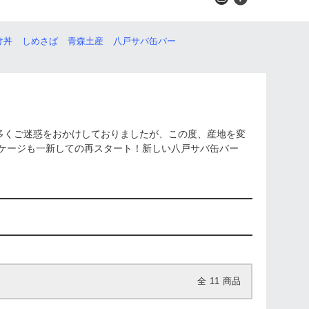
け丼
しめさば
青森土産
八戸サバ缶バー
多くご迷惑をおかけしておりましたが、この度、産地を変
ッケージも一新しての再スタート！新しい八戸サバ缶バー
全
11
商品