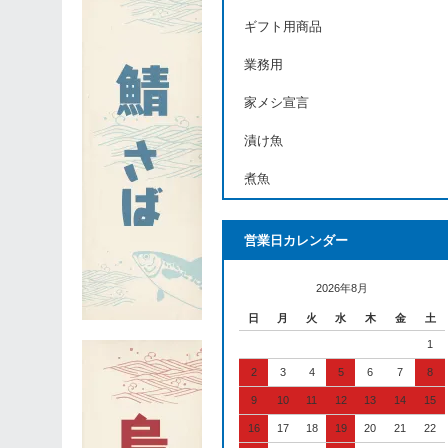
ギフト用商品
業務用
家メシ宣言
漬け魚
煮魚
営業日カレンダー
2026年8月
日
月
火
水
木
金
土
1
2
3
4
5
6
7
8
9
10
11
12
13
14
15
16
17
18
19
20
21
22