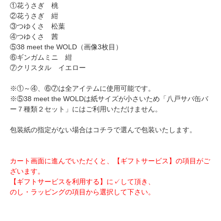
①花うさぎ 桃
②花うさぎ 紺
③つゆくさ 松葉
④つゆくさ 茜
⑤38 meet the WOLD（画像3枚目）
⑥ギンガムミニ 紺
⑦クリスタル イエロー
※①～④、⑥⑦は全アイテムに使用可能です。
※⑤38 meet the WOLDは紙サイズが小さいため「八戸サバ缶バ
ー７種類２セット」にはご利用いただけません。
包装紙の指定がない場合はコチラで選んで包装いたします。
カート画面に進んでいただくと、【ギフトサービス】の項目がご
ざいます。
【ギフトサービスを利用する】に✓して頂き、
のし・ラッピングの項目から選択して下さい。