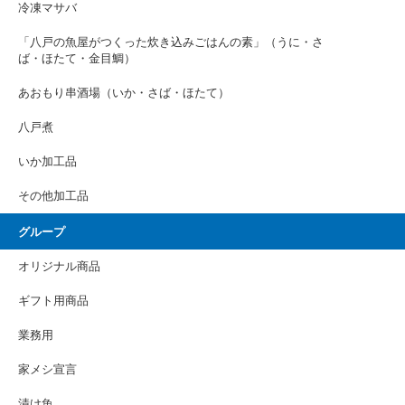
冷凍マサバ
「八戸の魚屋がつくった炊き込みごはんの素」（うに・さ
ば・ほたて・金目鯛）
あおもり串酒場（いか・さば・ほたて）
八戸煮
いか加工品
その他加工品
グループ
オリジナル商品
ギフト用商品
業務用
家メシ宣言
漬け魚