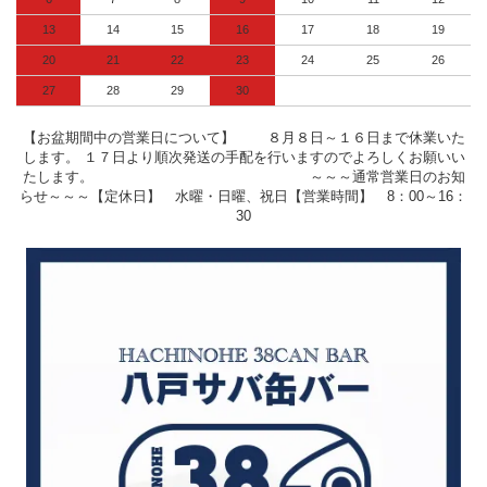
13
14
15
16
17
18
19
20
21
22
23
24
25
26
27
28
29
30
【お盆期間中の営業日について】 ８月８日～１６日まで休業いた
します。 １７日より順次発送の手配を行いますのでよろしくお願いい
たします。 ～～～通常営業日のお知
らせ～～～【定休日】 水曜・日曜、祝日【営業時間】 8：00～16：
30