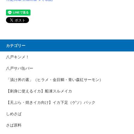
カテゴリー
八戸キンメ！
八戸サバ缶バー
「漬け丼の素」（ヒラメ・金目鯛・青い森紅サーモン）
【刺身に使えるイカ】船凍スルメイカ
【天ぷら・焼きイカ向け】イカ下足（ゲソ）パック
しめさば
さば原料