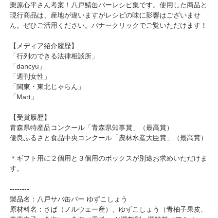
栗原心平さん考案！八戸鯖缶バーレシピ集です。使用した商品と
現行商品は、産地が違いますがレシピの味に影響はございませ
ん。ぜひご活用ください。バナークリックでご覧いただけます！
【メディア紹介履歴】
「行列のできる法律相談所」
「dancyu」
「週刊女性」
「関東・東北じゃらん」
「Mart」
【受賞履歴】
青森県特産品コンクール「青森県知事賞」（最高賞）
優良ふるさと食品中央コンクール「農林水産大臣賞」（最高賞）
＊ギフト用に２個用と３個用のボックスが別途お求めいただけま
す。
--------
製品名：八戸サバ缶バー ゆずこしょう
原材料名：さば（ノルウェー産）、ゆずこしょう（青柚子果皮、