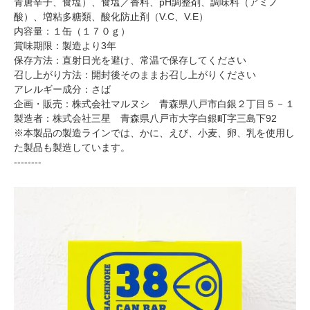
青唐辛子、食塩）、食塩／香料、pH調整剤、調味料（アミノ
酸）、増粘多糖類、酸化防止剤（V.C、V.E）
内容量：１缶（１７０ｇ）
賞味期限：製造より3年
保存方法：直射日光を避け、常温で保存してください
召し上がり方法：開封後そのままお召し上がりください
アレルギー成分：さば
企画・販売：株式会社マルヌシ 青森県八戸市白銀２丁目５－１
製造者：株式会社三星 青森県八戸市大字白銀町字三島下92
※本製品の製造ラインでは、かに、えび、小麦、卵、乳を使用し
た製品も製造しています。
--------