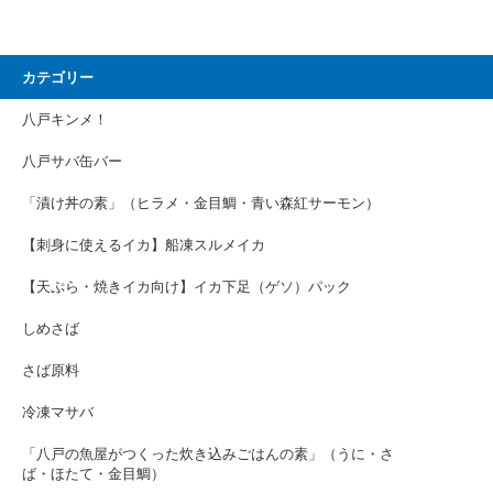
カテゴリー
八戸キンメ！
八戸サバ缶バー
「漬け丼の素」（ヒラメ・金目鯛・青い森紅サーモン）
【刺身に使えるイカ】船凍スルメイカ
【天ぷら・焼きイカ向け】イカ下足（ゲソ）パック
しめさば
さば原料
冷凍マサバ
「八戸の魚屋がつくった炊き込みごはんの素」（うに・さ
ば・ほたて・金目鯛）