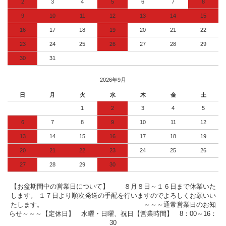
2
3
4
5
6
7
8
9
10
11
12
13
14
15
16
17
18
19
20
21
22
23
24
25
26
27
28
29
30
31
2026年9月
日
月
火
水
木
金
土
1
2
3
4
5
6
7
8
9
10
11
12
13
14
15
16
17
18
19
20
21
22
23
24
25
26
27
28
29
30
【お盆期間中の営業日について】 ８月８日～１６日まで休業いた
します。 １７日より順次発送の手配を行いますのでよろしくお願いい
たします。 ～～～通常営業日のお知
らせ～～～【定休日】 水曜・日曜、祝日【営業時間】 8：00～16：
30