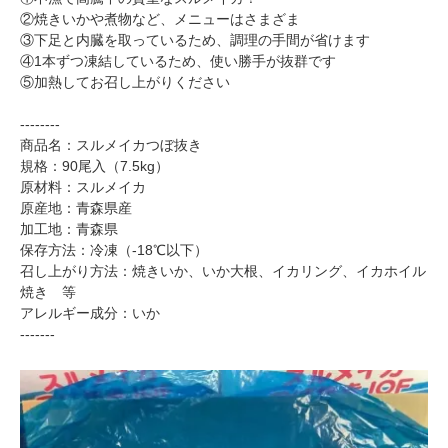
②焼きいかや煮物など、メニューはさまざま
③下足と内臓を取っているため、調理の手間が省けます
④1本ずつ凍結しているため、使い勝手が抜群です
⑤加熱してお召し上がりください
--------
商品名：スルメイカつぼ抜き
規格：90尾入（7.5kg）
原材料：スルメイカ
原産地：青森県産
加工地：青森県
保存方法：冷凍（-18℃以下）
召し上がり方法：焼きいか、いか大根、イカリング、イカホイル
焼き 等
アレルギー成分：いか
-------