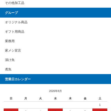
その他加工品
グループ
オリジナル商品
ギフト用商品
業務用
家メシ宣言
漬け魚
煮魚
営業日カレンダー
2026年8月
日
月
火
水
木
金
土
1