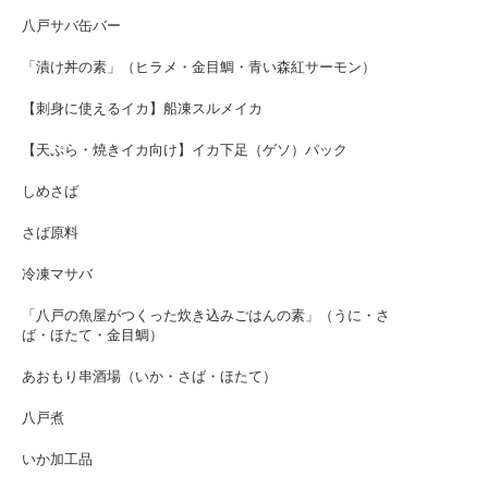
八戸サバ缶バー
「漬け丼の素」（ヒラメ・金目鯛・青い森紅サーモン）
【刺身に使えるイカ】船凍スルメイカ
【天ぷら・焼きイカ向け】イカ下足（ゲソ）パック
しめさば
さば原料
冷凍マサバ
「八戸の魚屋がつくった炊き込みごはんの素」（うに・さ
ば・ほたて・金目鯛）
あおもり串酒場（いか・さば・ほたて）
八戸煮
いか加工品