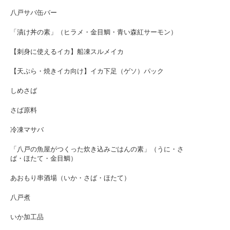
八戸サバ缶バー
「漬け丼の素」（ヒラメ・金目鯛・青い森紅サーモン）
【刺身に使えるイカ】船凍スルメイカ
【天ぷら・焼きイカ向け】イカ下足（ゲソ）パック
しめさば
さば原料
冷凍マサバ
「八戸の魚屋がつくった炊き込みごはんの素」（うに・さ
ば・ほたて・金目鯛）
あおもり串酒場（いか・さば・ほたて）
八戸煮
いか加工品