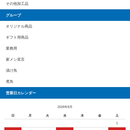
その他加工品
グループ
オリジナル商品
ギフト用商品
業務用
家メシ宣言
漬け魚
煮魚
営業日カレンダー
2026年8月
日
月
火
水
木
金
土
1