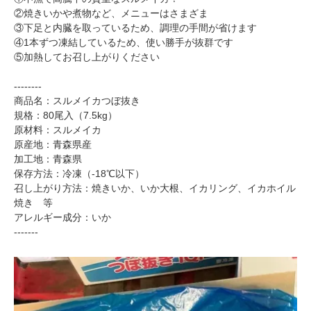
②焼きいかや煮物など、メニューはさまざま
③下足と内臓を取っているため、調理の手間が省けます
④1本ずつ凍結しているため、使い勝手が抜群です
⑤加熱してお召し上がりください
--------
商品名：スルメイカつぼ抜き
規格：80尾入（7.5kg）
原材料：スルメイカ
原産地：青森県産
加工地：青森県
保存方法：冷凍（-18℃以下）
召し上がり方法：焼きいか、いか大根、イカリング、イカホイル
焼き 等
アレルギー成分：いか
-------