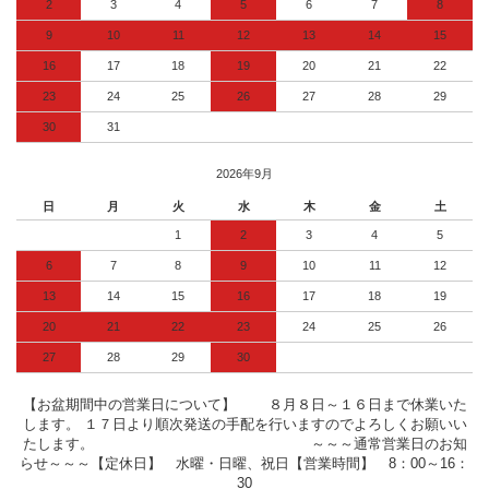
2
3
4
5
6
7
8
9
10
11
12
13
14
15
16
17
18
19
20
21
22
23
24
25
26
27
28
29
30
31
2026年9月
日
月
火
水
木
金
土
1
2
3
4
5
6
7
8
9
10
11
12
13
14
15
16
17
18
19
20
21
22
23
24
25
26
27
28
29
30
【お盆期間中の営業日について】 ８月８日～１６日まで休業いた
します。 １７日より順次発送の手配を行いますのでよろしくお願いい
たします。 ～～～通常営業日のお知
らせ～～～【定休日】 水曜・日曜、祝日【営業時間】 8：00～16：
30