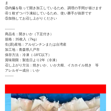
ま
③内臓を取って開き加工しているため、調理の手間が省けます
④１枚ずつバラ凍結しているため、使い勝手が抜群です
⑤加熱してお召し上がりください
--------
商品名：開きいか（下足付き）
規格：35枚入（7kg）
生(原)産地：アルゼンチンまたは台湾産
加工地：青森県八戸市
保存方法：冷凍（-18℃以下）
賞味期限：製造日より2年（冷凍）
召し上がり方法：焼きいか、いか大根、イカホイル焼き 等
アレルギー成分：いか
-------