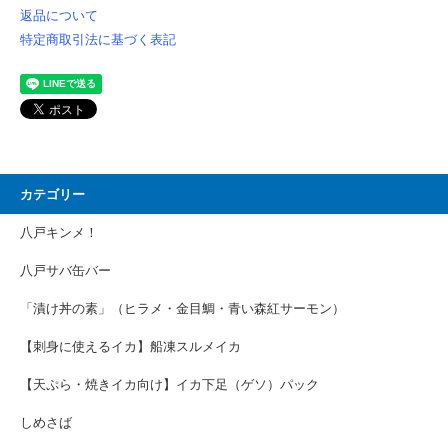
返品について
特定商取引法に基づく表記
カテゴリー
八戸キンメ！
八戸サバ缶バー
「漬け丼の素」（ヒラメ・金目鯛・青い森紅サーモン）
【刺身に使えるイカ】船凍スルメイカ
【天ぷら・焼きイカ向け】イカ下足（ゲソ）パック
しめさば