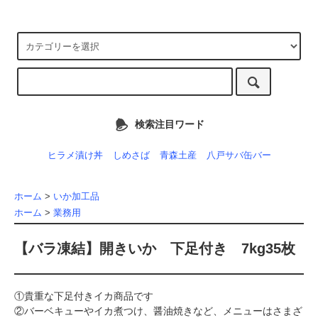
検索注目ワード
ヒラメ漬け丼
しめさば
青森土産
八戸サバ缶バー
ホーム
>
いか加工品
ホーム
>
業務用
【バラ凍結】開きいか 下足付き 7kg35枚
①貴重な下足付きイカ商品です
②バーベキューやイカ煮つけ、醤油焼きなど、メニューはさまざ