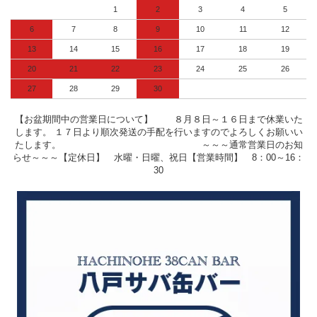
1
2
3
4
5
6
7
8
9
10
11
12
13
14
15
16
17
18
19
20
21
22
23
24
25
26
27
28
29
30
【お盆期間中の営業日について】 ８月８日～１６日まで休業いた
します。 １７日より順次発送の手配を行いますのでよろしくお願いい
たします。 ～～～通常営業日のお知
らせ～～～【定休日】 水曜・日曜、祝日【営業時間】 8：00～16：
30