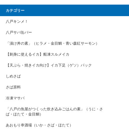
カテゴリー
八戸キンメ！
八戸サバ缶バー
「漬け丼の素」（ヒラメ・金目鯛・青い森紅サーモン）
【刺身に使えるイカ】船凍スルメイカ
【天ぷら・焼きイカ向け】イカ下足（ゲソ）パック
しめさば
さば原料
冷凍マサバ
「八戸の魚屋がつくった炊き込みごはんの素」（うに・さ
ば・ほたて・金目鯛）
あおもり串酒場（いか・さば・ほたて）