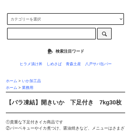
検索注目ワード
ヒラメ漬け丼
しめさば
青森土産
八戸サバ缶バー
ホーム
>
いか加工品
ホーム
>
業務用
【バラ凍結】開きいか 下足付き 7kg30枚
①貴重な下足付きイカ商品です
②バーベキューやイカ煮つけ、醤油焼きなど、メニューはさまざ