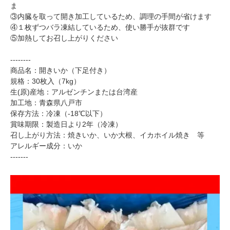
ま
③内臓を取って開き加工しているため、調理の手間が省けます
④１枚ずつバラ凍結しているため、使い勝手が抜群です
⑤加熱してお召し上がりください
--------
商品名：開きいか（下足付き）
規格：30枚入（7kg）
生(原)産地：アルゼンチンまたは台湾産
加工地：青森県八戸市
保存方法：冷凍（-18℃以下）
賞味期限：製造日より2年（冷凍）
召し上がり方法：焼きいか、いか大根、イカホイル焼き 等
アレルギー成分：いか
-------