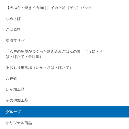
【天ぷら・焼きイカ向け】イカ下足（ゲソ）パック
しめさば
さば原料
冷凍マサバ
「八戸の魚屋がつくった炊き込みごはんの素」（うに・さ
ば・ほたて・金目鯛）
あおもり串酒場（いか・さば・ほたて）
八戸煮
いか加工品
その他加工品
グループ
オリジナル商品