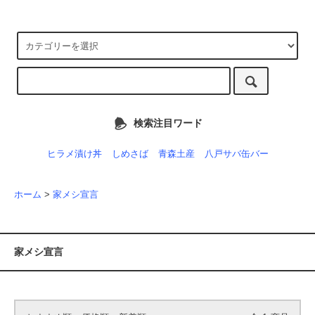
検索注目ワード
ヒラメ漬け丼
しめさば
青森土産
八戸サバ缶バー
ホーム
>
家メシ宣言
家メシ宣言