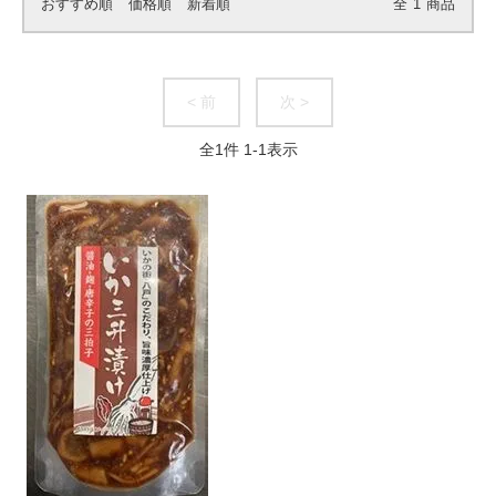
おすすめ順
価格順
新着順
全
1
商品
< 前
次 >
全
1
件
1
-
1
表示