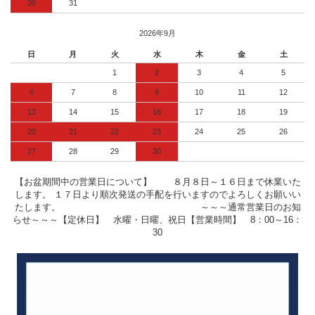
30
31
2026年9月
日
月
火
水
木
金
土
1
2
3
4
5
6
7
8
9
10
11
12
13
14
15
16
17
18
19
20
21
22
23
24
25
26
27
28
29
30
【お盆期間中の営業日について】 ８月８日～１６日まで休業いた
します。 １７日より順次発送の手配を行いますのでよろしくお願いい
たします。 ～～～通常営業日のお知
らせ～～～【定休日】 水曜・日曜、祝日【営業時間】 8：00～16：
30