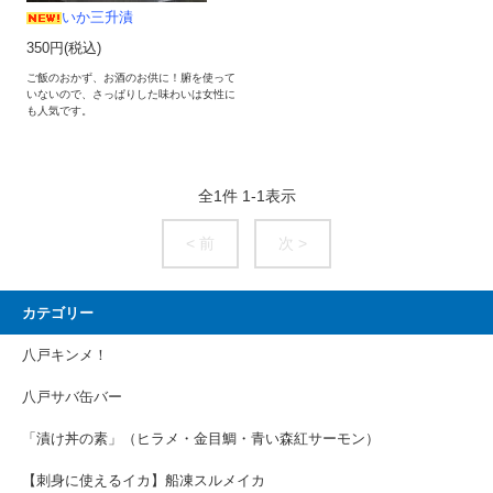
いか三升漬
350円(税込)
ご飯のおかず、お酒のお供に！腑を使って
いないので、さっぱりした味わいは女性に
も人気です。
全
1
件
1
-
1
表示
< 前
次 >
カテゴリー
八戸キンメ！
八戸サバ缶バー
「漬け丼の素」（ヒラメ・金目鯛・青い森紅サーモン）
【刺身に使えるイカ】船凍スルメイカ